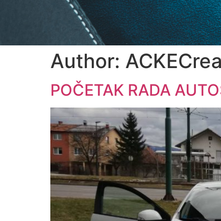
Author:
ACKECrea
POČETAK RADA AUTO