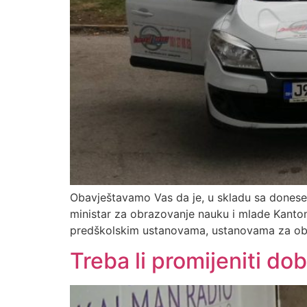
Obavještavamo Vas da je, u skladu sa donese
ministar za obrazovanje nauku i mlade Kanto
predškolskim ustanovama, ustanovama za obr
Treba li promijeniti d