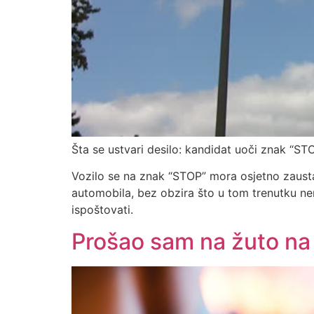
Šta se ustvari desilo: kandidat uoči znak “STO
Vozilo se na znak “STOP” mora osjetno zaustav
automobila, bez obzira što u tom trenutku ne
ispoštovati.
Prošao sam na žuto na