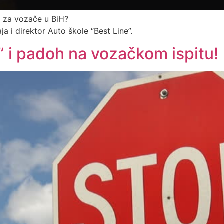
u za vozače u BiH?
ja i direktor Auto škole “Best Line”.
 i padoh na vozačkom ispitu!