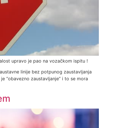
žalost upravo je pao na vozačkom ispitu !
zaustavne linije bez potpunog zaustavljanja
je “obavezno zaustavljanje” i to se mora
jem