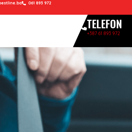
estline.ba
061 893 972
TELEFON
+387 61 893 972