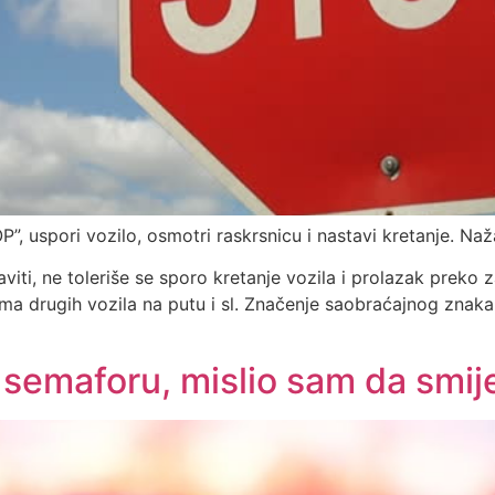
P”, uspori vozilo, osmotri raskrsnicu i nastavi kretanje. Na
iti, ne toleriše se sporo kretanje vozila i prolazak preko 
ma drugih vozila na putu i sl. Značenje saobraćajnog znaka 
 semaforu, mislio sam da smi