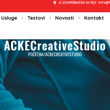
ul.ZAGREBAČKA br.5
info@b
Usluge
Testovi
Novosti
Kontakt
ACKECreativeStudio
POČETNA
/
ACKECREATIVESTUDIO