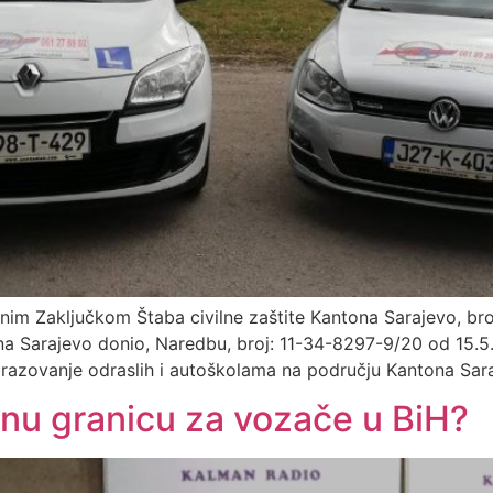
nim Zaključkom Štaba civilne zaštite Kantona Sarajevo, br
na Sarajevo donio, Naredbu, broj: 11-34-8297-9/20 od 15.5
azovanje odraslih i autoškolama na području Kantona Sara
obnu granicu za vozače u BiH?