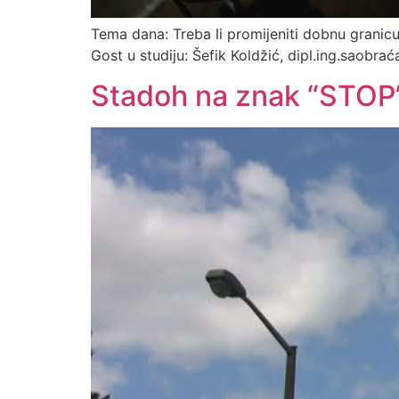
Tema dana: Treba li promijeniti dobnu granic
Gost u studiju: Šefik Koldžić, dipl.ing.saobraća
Stadoh na znak “STOP”