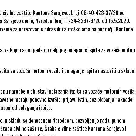
 civilne zaštite Kantona Sarajevo, broj: 08-40-423-37/20 od
a Sarajevo donio, Naredbu, broj: 11-34-8297-9/20 od 15.5.2020.
ovama za obrazovanje odraslih i autoškolama na području Kantona
tva kojim se odgađa do daljnjeg polaganje ispita za vozače motor
spita za vozača motonih vozila i polaganje ispita nastaviti u skladu 
snagu naredbe o obustavi polaganja ispita za vozače motornih vozila,
obavezno moraju ponovno izvršiti prijavu istih, bez plaćanja naknade
raspored polaganja ispita.
o, u skladu sa donesenom Naredbom, dozvoljen je rad u punom
taba civilne zaštite, Štaba civilne zaštite Kantona Sarajevo i