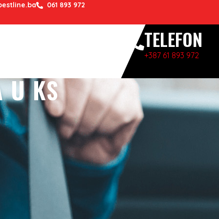
estline.ba
061 893 972
TELEFON
+387 61 893 972
 U KS