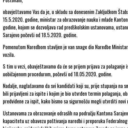
obavještavamo Vas da je, u skladu sa donesenim Zaključkom Štaba
15.5.2020. godine, ministar za obrazovanje nauku i mlade Kanton
godine, kojom se dozvoljava rad predškolskim ustanovama, ustan
Sarajevo počevši od 18.5.2020. godine.
Pomenutom Naredbom stavljen je van snage dio Naredbe Ministars
vozila.
S tim u vezi, obavještavamo da će se prijem prijava za polaganje i
uobičajenom procedurom, počevši od 18.05.2020. godine.
Nadalje, naglašavamo da svi kandidati koji su, prije stupanja na 
bili prijavljeni za ispite i kojim je bio utvrđen termin polaganja, 
predviđene za ispit, kako bismo sa sigurnošću mogli utvrditi novi 
Ustanovama za obrazovanje odraslih na području Kantona Sarajev
kapacitetu uz obavezu poštivanja naredbi i preporuka Federalnog š