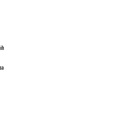
nih
sa